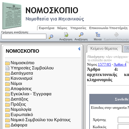
Ευρετήρια
Νόμος
Υπηρεσίες
Επικοινωνία-Υποστήριξη
Γρήγορη αναζήτηση:
Αναζήτηση
Αναζήτηση
Μενού
Εμφάνιση/απόκρυψη
Κείμενο θέματος
Α