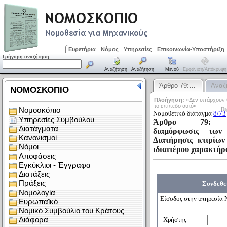
Ευρετήρια
Νόμος
Υπηρεσίες
Επικοινωνία-Υποστήριξη
Γρήγορη αναζήτηση:
Αναζήτηση
Αναζήτηση
Μενού
Εμφάνιση/απόκρυψη
Άρθρο 79:…
Αναζ