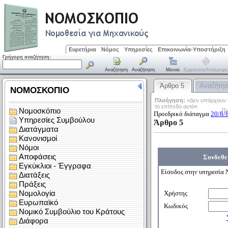
Ευρετήρια
Νόμος
Υπηρεσίες
Επικοινωνία-Υποστήριξη
Γρήγορη αναζήτηση:
Αναζήτηση
Αναζήτηση
Μενού
Εμφάνιση/απόκρυψη
Άρθρο 5
Αναζήτη