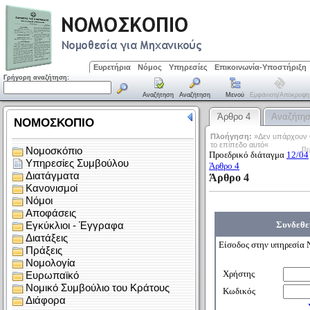
Ευρετήρια
Νόμος
Υπηρεσίες
Επικοινωνία-Υποστήριξη
Γρήγορη αναζήτηση:
Αναζήτηση
Αναζήτηση
Μενού
Εμφάνιση/απόκρυψη
Άρθρο 4
Αναζήτη