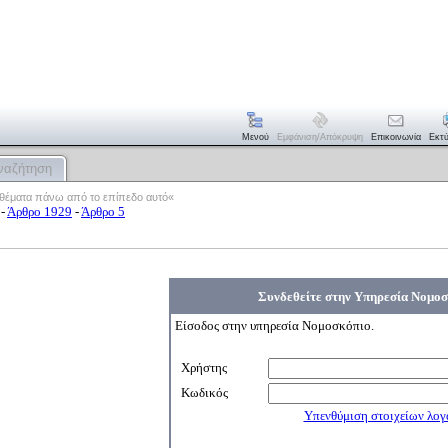
Μενού
Εμφάνιση/απόκρυψη
Επικοινωνία
Εκτ
ναζήτηση