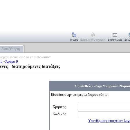
Μενού
Εμφάνιση/απόκρυψη
Επικοινωνία
Εκτ
Αναζήτηση